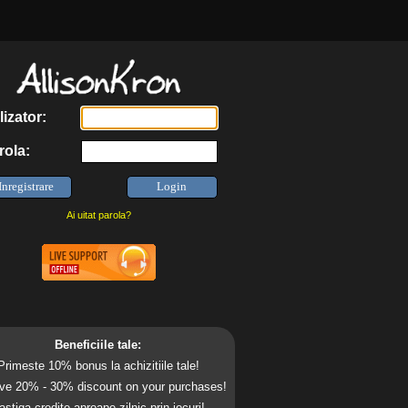
lizator:
rola:
Ai uitat parola?
Beneficiile tale:
Primeste 10% bonus la achizitiile tale!
ve 20% - 30% discount on your purchases!
astiga credite aproape zilnic prin jocuri!