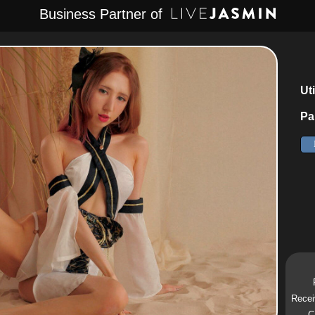
Business Partner of
Uti
Pa
Recei
C